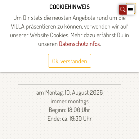
Zum
COOKIEHINWEIS
X
Inhalt
Um Dir stets die neusten Angebote rund um die
springen
VILLA präsentieren zu können, verwenden wir auf
unserer Website Cookies. Mehr dazu erfährst Du in
Startseite
»
unseren
Datenschutzinfos
.
JAZZ-DANCE
Ok, verstanden
Raum: Kleiner Saal
am Montag, 10. August 2026
immer montags
Beginn: 18:00 Uhr
Ende: ca. 19:30 Uhr