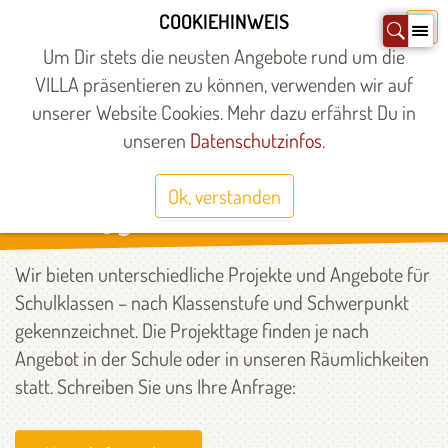
Zum
COOKIEHINWEIS
X
Inhalt
Um Dir stets die neusten Angebote rund um die
springen
VILLA präsentieren zu können, verwenden wir auf
unserer Website Cookies. Mehr dazu erfährst Du in
Startseite
»
Angebote
»
Insbesondere für
»
Schulen und Klassen
unseren
Datenschutzinfos
.
SCHULANGEBOTE
Ok, verstanden
Wir bieten unterschiedliche Projekte und Angebote für
Schulklassen – nach Klassenstufe und Schwerpunkt
gekennzeichnet. Die Projekttage finden je nach
Angebot in der Schule oder in unseren Räumlichkeiten
statt. Schreiben Sie uns Ihre Anfrage: