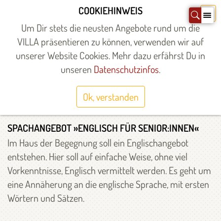
Zum
COOKIEHINWEIS
X
Inhalt
Um Dir stets die neusten Angebote rund um die
springen
VILLA präsentieren zu können, verwenden wir auf
unserer Website Cookies. Mehr dazu erfährst Du in
Startseite
»
Mitgestalten
»
Ehrenamt
»
Haus der Begegnung
unseren
Datenschutzinfos
.
EHRENAMT IM HAUS DER
BEGEGNUNG PLAGWITZ
Ok, verstanden
SPACHANGEBOT »ENGLISCH FÜR SENIOR:INNEN«
Im Haus der Begegnung soll ein Englischangebot
entstehen. Hier soll auf einfache Weise, ohne viel
Vorkenntnisse, Englisch vermittelt werden. Es geht um
eine Annäherung an die englische Sprache, mit ersten
Wörtern und Sätzen.