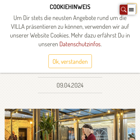
Zum
COOKIEHINWEIS
X
Inhalt
Um Dir stets die neusten Angebote rund um die
springen
VILLA präsentieren zu können, verwenden wir auf
unserer Website Cookies. Mehr dazu erfährst Du in
Startseite
»
Angebote
»
Angebote
»
VILLA Welcome Club
»
Past
Events
unseren
Datenschutzinfos
.
SUGAR FEAST
Ok, verstanden
09.04.2024