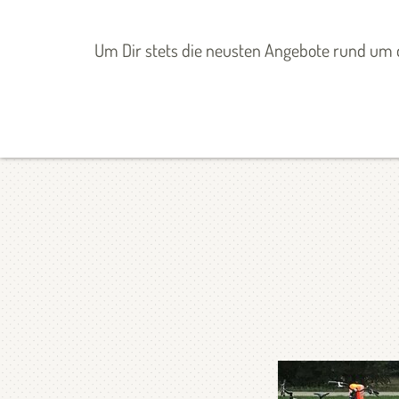
Zum
Inhalt
ANGEBOTE
MITGESTALTEN
Um Dir stets die neusten Angebote rund um d
springen
Startseite
»
Angebote
»
Angebote
»
VILLA Welcome Club
»
Past