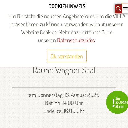
Zum
COOKIEHINWEIS
X
Inhalt
Um Dir stets die neusten Angebote rund um die VILLA
springen
präsentieren zu können, verwenden wir auf unserer
Website Cookies. Mehr dazu erfährst Du in
Startseite
»
unseren
Datenschutzinfos
.
SINGEN MIT DEN
WEGELINS
Ok, verstanden
Raum: Wagner Saal
am Donnerstag, 13. August 2026
Beginn: 14:00 Uhr
Ende: ca. 16:00 Uhr