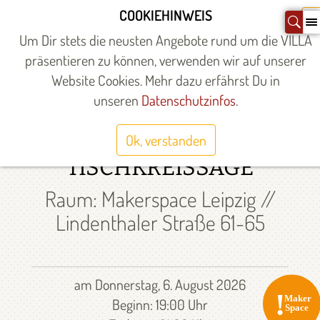
Zum
COOKIEHINWEIS
X
Inhalt
Um Dir stets die neusten Angebote rund um die VILLA
springen
präsentieren zu können, verwenden wir auf unserer
Website Cookies. Mehr dazu erfährst Du in
Startseite
»
unseren
Datenschutzinfos
.
MASCHINEN-EINWEISUNG:
KAPP-, HANDKREIS- UND
Ok, verstanden
TISCHKREISSÄGE
Raum: Makerspace Leipzig //
Lindenthaler Straße 61-65
am Donnerstag, 6. August 2026
Beginn: 19:00 Uhr