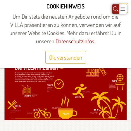
Zum
COOKIEHINWEIS
X
Inhalt
Um Dir stets die neusten Angebote rund um die
springen
VILLA präsentieren zu können, verwenden wir auf
unserer Website Cookies. Mehr dazu erfährst Du in
Startseite
»
Über uns
»
Aktuelles
»
MITwirkungsheft
»
VILLA in
Zahlen
unseren
Datenschutzinfos
.
DIE VILLA IN ZAHLEN
Ok, verstanden