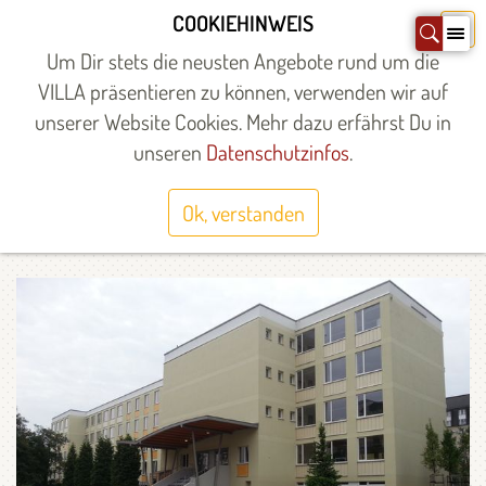
Zum
COOKIEHINWEIS
X
Inhalt
Um Dir stets die neusten Angebote rund um die
springen
VILLA präsentieren zu können, verwenden wir auf
unserer Website Cookies. Mehr dazu erfährst Du in
Startseite
»
Angebote
»
Angebote
»
Schulunterstützung
»
Schulen
des 2. Bildungsweges
unseren
Datenschutzinfos
.
SOZIALARBEIT SCHULEN
Ok, verstanden
DES 2. BILDUNGSWEGS