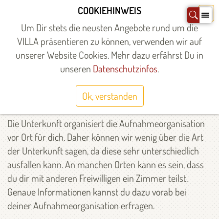
Zum
COOKIEHINWEIS
X
Inhalt
Um Dir stets die neusten Angebote rund um die
springen
VILLA präsentieren zu können, verwenden wir auf
unserer Website Cookies. Mehr dazu erfährst Du in
Startseite
»
Angebote
»
Angebote
»
Europäischer
Solidaritätskorps
»
unseren
Entsendung
Datenschutzinfos
»
Unterbringung
.
Ok, verstanden
Die Unterkunft organisiert die Aufnahmeorganisation
vor Ort für dich. Daher können wir wenig über die Art
der Unterkunft sagen, da diese sehr unterschiedlich
ausfallen kann. An manchen Orten kann es sein, dass
du dir mit anderen Freiwilligen ein Zimmer teilst.
Genaue Informationen kannst du dazu vorab bei
deiner Aufnahmeorganisation erfragen.