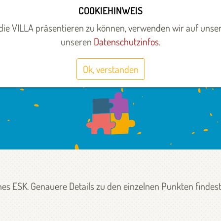
COOKIEHINWEIS
UNTERSTÜTZEN
ÜBER UNS
WEITERE STANDORTE
ie VILLA präsentieren zu können, verwenden wir auf unser
unseren
Datenschutzinfos
.
orps
»
Entsendung
»
Ablauf
Ok, verstanden
eines ESK. Genauere Details zu den einzelnen Punkten finde