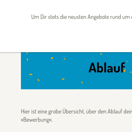
Zum
Inhalt
ANGEBOTE
MITGESTALTEN
Um Dir stets die neusten Angebote rund um d
springen
Startseite
»
Angebote
»
Angebote
»
Europäischer Solidaritätsk
Hier ist eine grobe Übersicht, über den Ablauf d
»Bewerbung«.