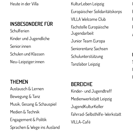
Heute in der Villa
KulturLeben Leipzig
Europäischer Solidaritätskorps
VILLA Welcome Club
INSBESONDERE FÜR
Fachstelle Europäische
Schulferien
Jugendarbeit
Kinder und Jugendliche
Junior Team Europa
Senior:innen
Seniorentanz Sachsen
Schulen und Klassen
Schulunterstützung
Neu-Leipziger:innen
Tanzlabor Leipzig
THEMEN
BEREICHE
Austausch & Lernen
Kinder- und Jugendtreff
Bewegung & Tanz
Medienwerkstatt Leipzig
Musik, Gesang & Schauspiel
JugendKulturKeller
Medien & Technik
Fahrrad-Selbsthilfe-Werkstatt
Engagement & Politik
VILLA-Café
Sprachen & Wege ins Ausland