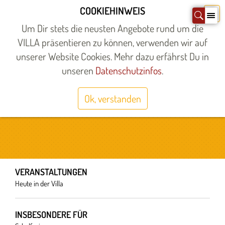
Zum
COOKIEHINWEIS
X
Inhalt
Um Dir stets die neusten Angebote rund um die
springen
VILLA präsentieren zu können, verwenden wir auf
unserer Website Cookies. Mehr dazu erfährst Du in
Startseite
»
unseren
Datenschutzinfos
.
Bitte senden Sie Ihre Anfrage direkt an
birgit.grunewald@villa-leipzig.de
.
Ok, verstanden
Vielen Dank!
VERANSTALTUNGEN
Heute in der Villa
INSBESONDERE FÜR