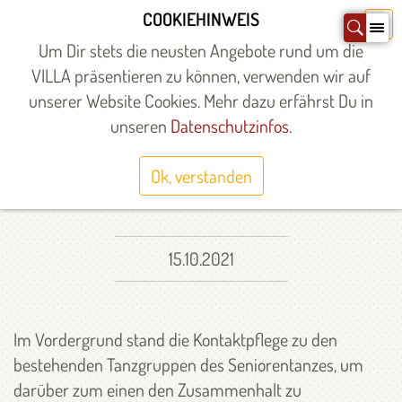
Zum
COOKIEHINWEIS
X
Inhalt
Um Dir stets die neusten Angebote rund um die
springen
VILLA präsentieren zu können, verwenden wir auf
unserer Website Cookies. Mehr dazu erfährst Du in
Startseite
»
Über uns
»
Aktuelles
»
unseren
Datenschutzinfos
.
SENIORENTANZ IN
PANDEMIEZEITEN
Ok, verstanden
15.10.2021
Im Vordergrund stand die Kontaktpflege zu den
bestehenden Tanzgruppen des Seniorentanzes, um
darüber zum einen den Zusammenhalt zu