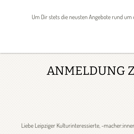
Zum
Inhalt
ANGEBOTE
MITGESTALTEN
Um Dir stets die neusten Angebote rund um d
springen
Startseite
»
Über uns
»
Aktuelles
»
ANMELDUNG Z
Liebe Leipziger Kulturinteressierte, -macher:inne