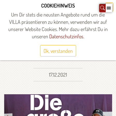
Zum
COOKIEHINWEIS
X
Inhalt
Um Dir stets die neusten Angebote rund um die
springen
VILLA präsentieren zu können, verwenden wir auf
unserer Website Cookies. Mehr dazu erfährst Du in
Startseite
»
Über uns
»
Aktuelles
»
unseren
Datenschutzinfos
.
»DAS WILL ICH ABER
NICHT!«
Ok, verstanden
17.12.2021